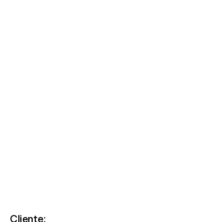
Articolo: Pralina
F.lli resta
Cliente: