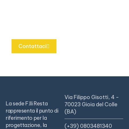
realizzazione di impianti, nella manutenzione
delle macchine e nella progettazione di
soluzioni tecniche per la produzione.
Contattaci
Via Filippo Gisotti, 4 -
La sede F.lli Resta
70023 Gioia del Colle
rappresenta il punto di
(BA)
riferimento per la
progettazione, la
(+39) 0803481340