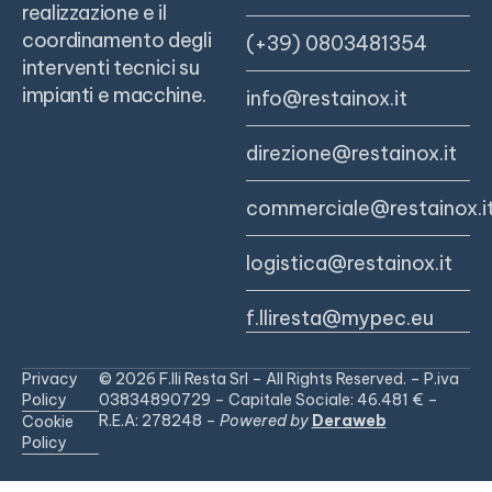
realizzazione e il
coordinamento degli
(+39) 0803481354
interventi tecnici su
impianti e macchine.
info@restainox.it
direzione@restainox.it
commerciale@restainox.i
logistica@restainox.it
f.lliresta@mypec.eu
Privacy
© 2026 F.lli Resta Srl – All Rights Reserved. – P.iva
Policy
03834890729 – Capitale Sociale: 46.481 € –
R.E.A: 278248 –
Powered by
Deraweb
Cookie
Policy