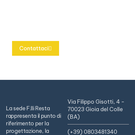
realizzazione di impianti, nella manutenzione
delle macchine e nella progettazione di
soluzioni tecniche per la produzione.
Contattaci
Via Filippo Gisotti, 4 -
La sede F.lli Resta
70023 Gioia del Colle
rappresenta il punto di
(BA)
riferimento per la
progettazione, la
(+39) 0803481340