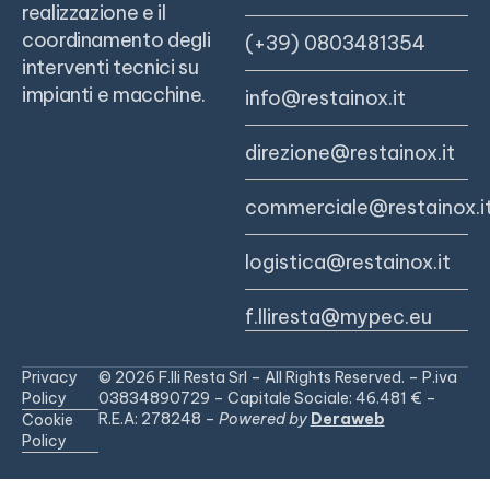
realizzazione e il
coordinamento degli
(+39) 0803481354
interventi tecnici su
impianti e macchine.
info@restainox.it
direzione@restainox.it
commerciale@restainox.i
logistica@restainox.it
f.lliresta@mypec.eu
Privacy
© 2026 F.lli Resta Srl – All Rights Reserved. – P.iva
Policy
03834890729 – Capitale Sociale: 46.481 € –
R.E.A: 278248 –
Powered by
Deraweb
Cookie
Policy