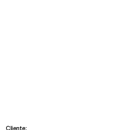
Articolo: Divella
F.lli resta
Cliente: